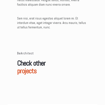
netus malesuada. Feugiat tellus, montes, viverra
facilisis aliquam diam nunc viverra ornare.
Sem nisi, erat risus egestas aliquet lorem mi. Et
interdum vitae, eget integer viverra. Arcu mauris, tellus
ut tellus fermentum, nunc.
BeArchitect
Check other
projects
Dr Azadi, Dental clinic Interior design, Usa